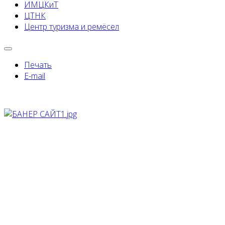
ИМЦКиТ
ЦТНК
Центр туризма и ремёсел
Печать
E-mail