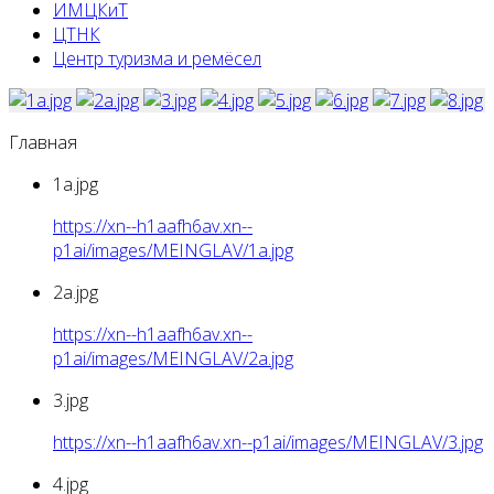
ИМЦКиТ
ЦТНК
Центр туризма и ремёсел
Главная
1a.jpg
https://xn--h1aafh6av.xn--
p1ai/images/MEINGLAV/1a.jpg
2a.jpg
https://xn--h1aafh6av.xn--
p1ai/images/MEINGLAV/2a.jpg
3.jpg
https://xn--h1aafh6av.xn--p1ai/images/MEINGLAV/3.jpg
4.jpg