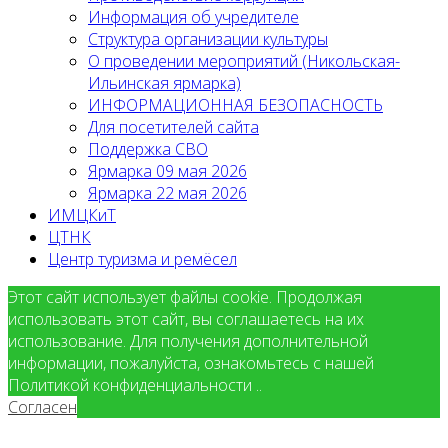
Информация об учредителе
Структура организации культуры
О проведении мероприятий (Никольская-
Ильинская ярмарка)
ИНФОРМАЦИОННАЯ БЕЗОПАСНОСТЬ
Для посетителей сайта
Поддержка СВО
Ярмарка 09 мая 2026
Ярмарка 22 мая 2026
ИМЦКиТ
ЦТНК
Центр туризма и ремёсел
Этот сайт использует файлы cookie. Продолжая
использовать этот сайт, вы соглашаетесь на их
использование. Для получения дополнительной
информации, пожалуйста, ознакомьтесь с нашей
Политикой конфиденциальности ..
Согласен