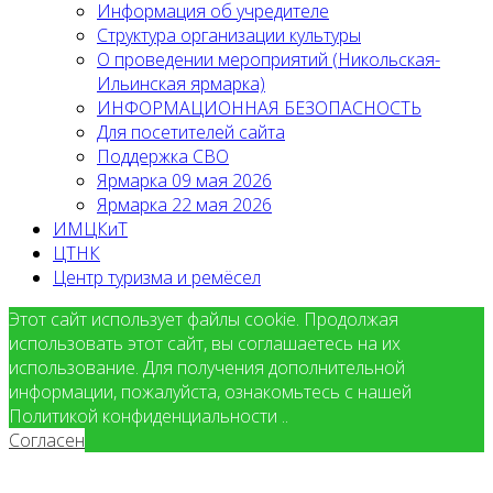
Информация об учредителе
Структура организации культуры
О проведении мероприятий (Никольская-
Ильинская ярмарка)
ИНФОРМАЦИОННАЯ БЕЗОПАСНОСТЬ
Для посетителей сайта
Поддержка СВО
Ярмарка 09 мая 2026
Ярмарка 22 мая 2026
ИМЦКиТ
ЦТНК
Центр туризма и ремёсел
Этот сайт использует файлы cookie. Продолжая
использовать этот сайт, вы соглашаетесь на их
использование. Для получения дополнительной
информации, пожалуйста, ознакомьтесь с нашей
Политикой конфиденциальности ..
Согласен